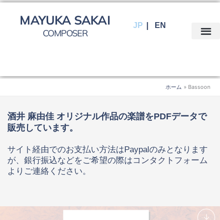
内
容
MAYUKA SAKAI
JP
EN
を
COMPOSER
ス
キ
ッ
プ
ホーム
Bassoon
酒井 麻由佳 オリジナル作品の楽譜をPDFデータで
販売しています。
サイト経由でのお支払い方法はPaypalのみとなります
が、銀行振込などをご希望の際は
コンタクトフォーム
よりご連絡ください。