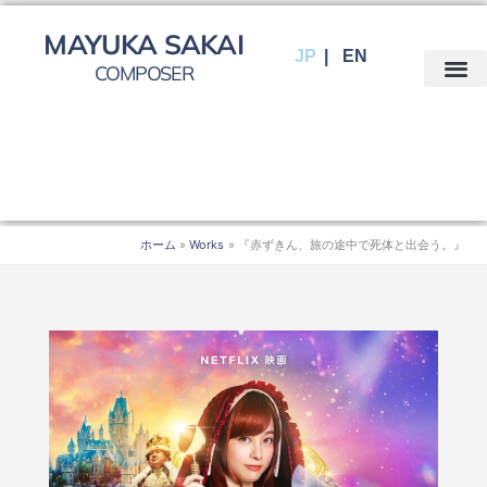
内
容
MAYUKA SAKAI
JP
EN
を
COMPOSER
ス
キ
ッ
プ
ホーム
Works
『赤ずきん、旅の途中で死体と出会う。』