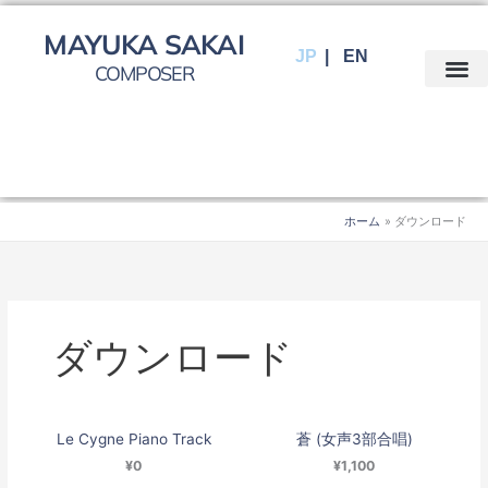
内
容
MAYUKA SAKAI
JP
EN
を
COMPOSER
ス
キ
ッ
プ
ホーム
ダウンロード
ダウンロード
Le Cygne Piano Track
蒼 (女声3部合唱)
¥0
¥1,100