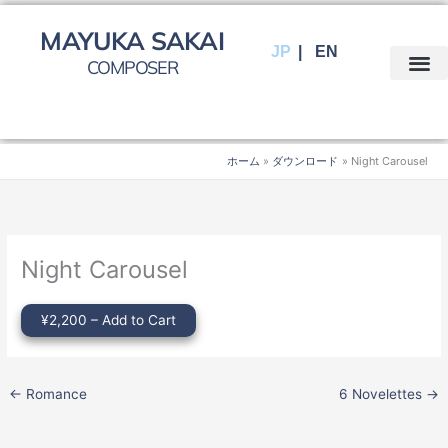
内
容
MAYUKA SAKAI
JP
EN
を
COMPOSER
ス
キ
ッ
プ
ホーム
ダウンロード
Night Carousel
Night Carousel
¥2,200 – Add to Cart
←
Romance
6 Novelettes
→